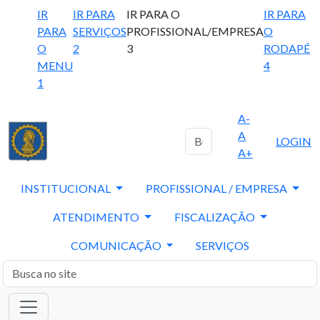
IR
IR PARA
IR PARA O
IR PARA
PARA
SERVIÇOS
PROFISSIONAL/EMPRESA
O
O
2
3
RODAPÉ
MENU
4
1
A-
A
LOGIN
A+
INSTITUCIONAL
PROFISSIONAL / EMPRESA
ATENDIMENTO
FISCALIZAÇÃO
COMUNICAÇÃO
SERVIÇOS