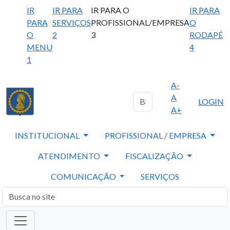
IR
IR PARA
IR PARA O
IR PARA
PARA
SERVIÇOS
PROFISSIONAL/EMPRESA
O
O
2
3
RODAPÉ
MENU
4
1
A-
A
LOGIN
A+
INSTITUCIONAL
PROFISSIONAL / EMPRESA
ATENDIMENTO
FISCALIZAÇÃO
COMUNICAÇÃO
SERVIÇOS