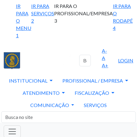
IR
IR PARA
IR PARA O
IR PARA
PARA
SERVIÇOS
PROFISSIONAL/EMPRESA
O
O
2
3
RODAPÉ
MENU
4
1
A-
A
LOGIN
A+
INSTITUCIONAL
PROFISSIONAL / EMPRESA
ATENDIMENTO
FISCALIZAÇÃO
COMUNICAÇÃO
SERVIÇOS