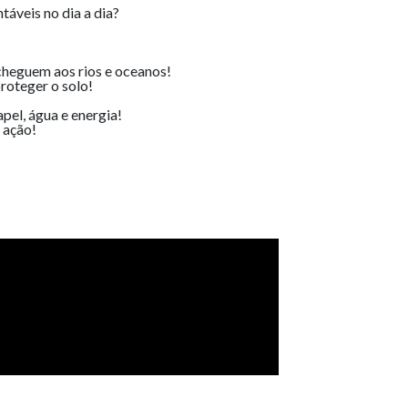
táveis no dia a dia?
cheguem aos rios e oceanos!
proteger o solo!
pel, água e energia!
 ação!