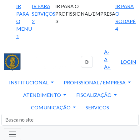
IR
IR PARA
IR PARA O
IR PARA
PARA
SERVIÇOS
PROFISSIONAL/EMPRESA
O
O
2
3
RODAPÉ
MENU
4
1
A-
A
LOGIN
A+
INSTITUCIONAL
PROFISSIONAL / EMPRESA
ATENDIMENTO
FISCALIZAÇÃO
COMUNICAÇÃO
SERVIÇOS