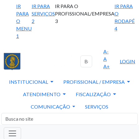
IR
IR PARA
IR PARA O
IR PARA
PARA
SERVIÇOS
PROFISSIONAL/EMPRESA
O
O
2
3
RODAPÉ
MENU
4
1
A-
A
LOGIN
A+
INSTITUCIONAL
PROFISSIONAL / EMPRESA
ATENDIMENTO
FISCALIZAÇÃO
COMUNICAÇÃO
SERVIÇOS