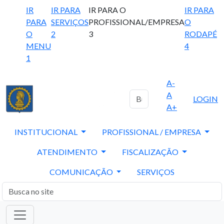
IR
IR PARA
IR PARA O
IR PARA
PARA
SERVIÇOS
PROFISSIONAL/EMPRESA
O
O
2
3
RODAPÉ
MENU
4
1
A-
A
LOGIN
A+
INSTITUCIONAL
PROFISSIONAL / EMPRESA
ATENDIMENTO
FISCALIZAÇÃO
COMUNICAÇÃO
SERVIÇOS