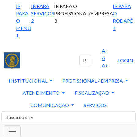
IR
IR PARA
IR PARA O
IR PARA
PARA
SERVIÇOS
PROFISSIONAL/EMPRESA
O
O
2
3
RODAPÉ
MENU
4
1
A-
A
LOGIN
A+
INSTITUCIONAL
PROFISSIONAL / EMPRESA
ATENDIMENTO
FISCALIZAÇÃO
COMUNICAÇÃO
SERVIÇOS