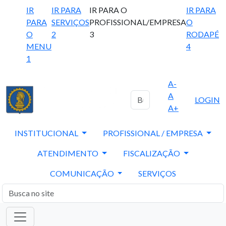
IR
IR PARA
IR PARA O
IR PARA
PARA
SERVIÇOS
PROFISSIONAL/EMPRESA
O
O
2
3
RODAPÉ
MENU
4
1
A-
A
LOGIN
A+
INSTITUCIONAL
PROFISSIONAL / EMPRESA
ATENDIMENTO
FISCALIZAÇÃO
COMUNICAÇÃO
SERVIÇOS