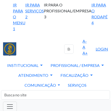
IR
IR PARA
IR PARA O
IR PARA
PARA
SERVIÇOS
PROFISSIONAL/EMPRESA
O
O
2
3
RODAPÉ
MENU
4
1
A-
A
LOGIN
A+
INSTITUCIONAL
PROFISSIONAL / EMPRESA
ATENDIMENTO
FISCALIZAÇÃO
COMUNICAÇÃO
SERVIÇOS