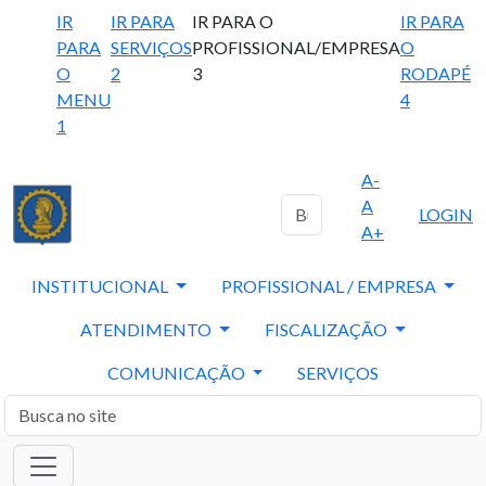
IR
IR PARA
IR PARA O
IR PARA
PARA
SERVIÇOS
PROFISSIONAL/EMPRESA
O
O
2
3
RODAPÉ
MENU
4
1
A-
A
LOGIN
A+
INSTITUCIONAL
PROFISSIONAL / EMPRESA
ATENDIMENTO
FISCALIZAÇÃO
COMUNICAÇÃO
SERVIÇOS