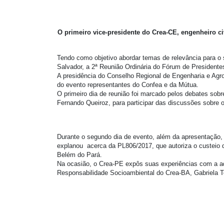
O primeiro vice-presidente do Crea-CE, engenheiro c
Tendo como objetivo abordar temas de relevância para o s
Salvador, a 2ª Reunião Ordinária do Fórum de Presidente
A presidência do Conselho Regional de Engenharia e Agron
do evento representantes do Confea e da Mútua.
O primeiro dia de reunião foi marcado pelos debates sob
Fernando Queiroz, para participar das discussões sobre 
Durante o segundo dia de evento, além da apresentação, 
explanou acerca da PL806/2017, que autoriza o custeio
Belém do Pará.
Na ocasião, o Crea-PE expôs suas experiências com a ad
Responsabilidade Socioambiental do Crea-BA, Gabriela To