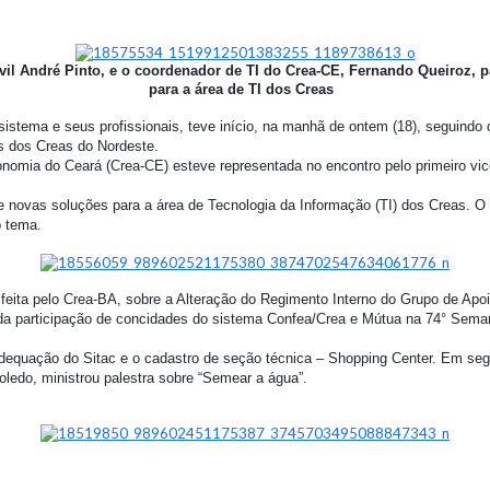
ivil André Pinto, e o coordenador de TI do Crea-CE, Fernando Queiroz, 
para a área de TI dos Creas
istema e seus profissionais, teve início, na manhã de ontem (18), seguindo d
s dos Creas do Nordeste.
omia do Ceará (Crea-CE) esteve representada no encontro pelo primeiro vice-
re novas soluções para a área de Tecnologia da Informação (TI) dos Creas. O
o tema.
feita pelo Crea-BA, sobre a Alteração do Regimento Interno do Grupo de Apo
 da participação de concidades do sistema Confea/Crea e Mútua na 74° Sem
equação do Sitac e o cadastro de seção técnica – Shopping Center. Em segu
ledo, ministrou palestra sobre “Semear a água”.