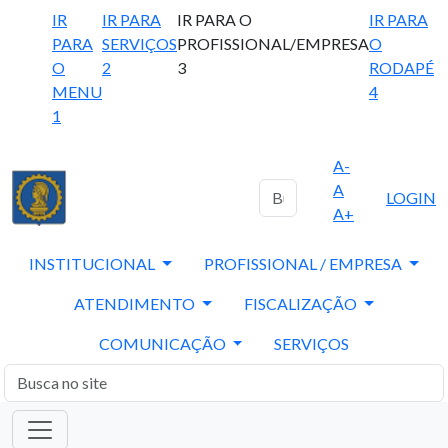
IR
IR PARA
IR PARA O
IR PARA
PARA
SERVIÇOS
PROFISSIONAL/EMPRESA
O
O
2
3
RODAPÉ
MENU
4
1
A-
A
LOGIN
A+
INSTITUCIONAL
PROFISSIONAL / EMPRESA
ATENDIMENTO
FISCALIZAÇÃO
COMUNICAÇÃO
SERVIÇOS