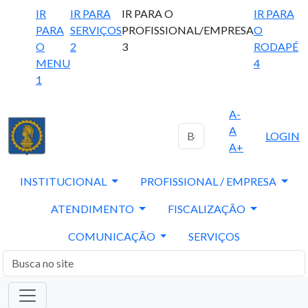
IR
IR PARA
IR PARA O
IR PARA
PARA
SERVIÇOS
PROFISSIONAL/EMPRESA
O
O
2
3
RODAPÉ
MENU
4
1
A-
A
LOGIN
A+
INSTITUCIONAL
PROFISSIONAL / EMPRESA
ATENDIMENTO
FISCALIZAÇÃO
COMUNICAÇÃO
SERVIÇOS