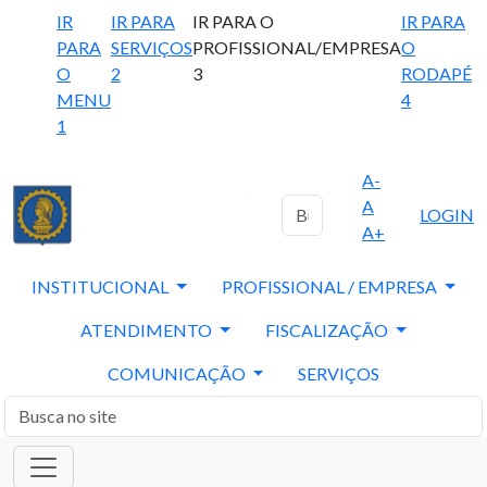
IR
IR PARA
IR PARA O
IR PARA
PARA
SERVIÇOS
PROFISSIONAL/EMPRESA
O
O
2
3
RODAPÉ
MENU
4
1
A-
A
LOGIN
A+
INSTITUCIONAL
PROFISSIONAL / EMPRESA
ATENDIMENTO
FISCALIZAÇÃO
COMUNICAÇÃO
SERVIÇOS