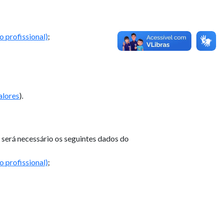
 profissional)
;
alores
).
, será necessário os seguintes dados do
 profissional)
;