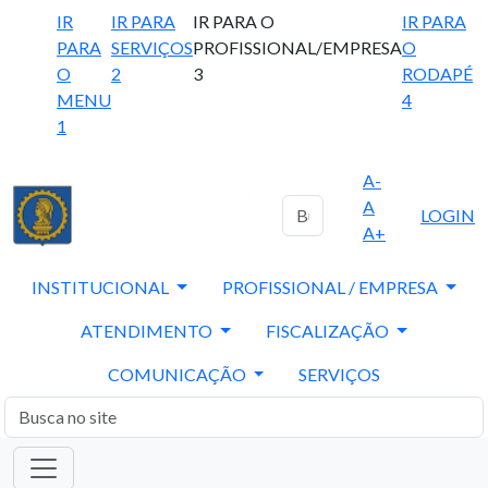
IR
IR PARA
IR PARA O
IR PARA
PARA
SERVIÇOS
PROFISSIONAL/EMPRESA
O
O
2
3
RODAPÉ
MENU
4
1
A-
A
LOGIN
A+
INSTITUCIONAL
PROFISSIONAL / EMPRESA
ATENDIMENTO
FISCALIZAÇÃO
COMUNICAÇÃO
SERVIÇOS